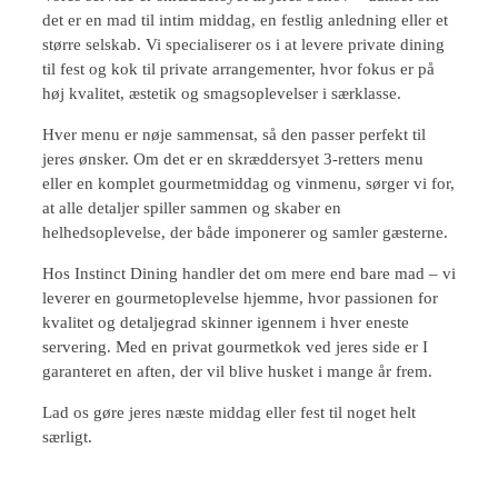
det er en mad til intim middag, en festlig anledning eller et
større selskab. Vi specialiserer os i at levere private dining
til fest og kok til private arrangementer, hvor fokus er på
høj kvalitet, æstetik og smagsoplevelser i særklasse.
Hver menu er nøje sammensat, så den passer perfekt til
jeres ønsker. Om det er en skræddersyet 3-retters menu
eller en komplet gourmetmiddag og vinmenu, sørger vi for,
at alle detaljer spiller sammen og skaber en
helhedsoplevelse, der både imponerer og samler gæsterne.
Hos Instinct Dining handler det om mere end bare mad – vi
leverer en gourmetoplevelse hjemme, hvor passionen for
kvalitet og detaljegrad skinner igennem i hver eneste
servering. Med en privat gourmetkok ved jeres side er I
garanteret en aften, der vil blive husket i mange år frem.
Lad os gøre jeres næste middag eller fest til noget helt
særligt.