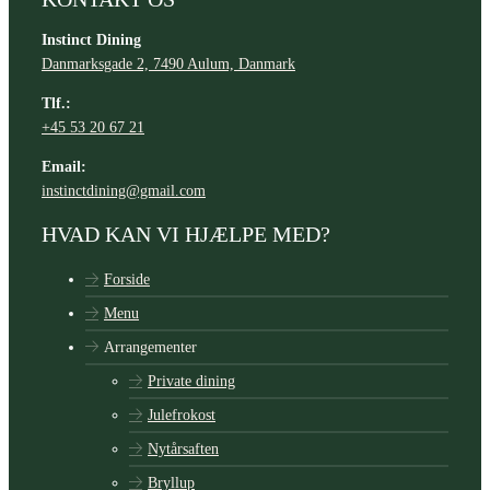
Instinct Dining
Danmarksgade 2, 7490 Aulum, Danmark
Tlf.:
+45 53 20 67 21
Email:
instinctdining@gmail.com
HVAD KAN VI HJÆLPE MED?
Forside
Menu
Arrangementer
Private dining
Julefrokost
Nytårsaften
Bryllup